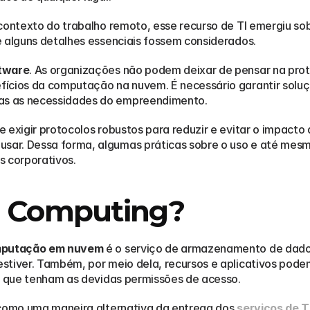
 contexto do trabalho remoto, esse recurso de TI emergiu so
 alguns detalhes essenciais fossem considerados.  
tware
. As organizações não podem deixar de pensar na prot
fícios da computação na nuvem. É necessário garantir soluç
s as necessidades do empreendimento. 
e exigir protocolos robustos para reduzir e evitar o impacto
r. Dessa forma, algumas práticas sobre o uso e até mesmo a
 corporativos.  
d Computing?
putação em nuvem
 é o serviço de armazenamento de dados
stiver. Também, por meio dela, recursos e aplicativos podem
e que tenham as devidas permissões de acesso.  
 como uma maneira alternativa da entrega dos 
serviços de T