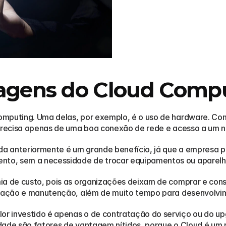
tagens do Cloud Comp
omputing. Uma delas, por exemplo, é o uso de hardware. Co
 precisa apenas de uma boa conexão de rede e acesso a um 
a anteriormente é um grande benefício, já que a empresa p
to, sem a necessidade de trocar equipamentos ou aparelho
a de custo, pois as organizações deixam de comprar e constr
criação e manutenção, além de muito tempo para desenvolvi
 investido é apenas o de contratação do serviço ou do upg
idade são fatores de vantagem nítidos, porque o Cloud é um r