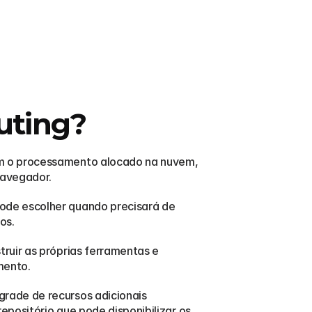
uting?
m o processamento alocado na nuvem, 
navegador.
ode escolher quando precisará de 
s.  
uir as próprias ferramentas e 
mento.
rade de recursos adicionais 
epositório que pode disponibilizar os 