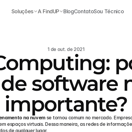
Soluções
A FindUP
Blog
Contato
Sou Técnico
1 de out. de 2021
Computing: p
 de software 
importante?
enamento na nuvem
 se tornou comum no mercado. Empresas
em espaços virtuais. Dessa maneira, as redes de informaçõ
os de qualquer lugar.