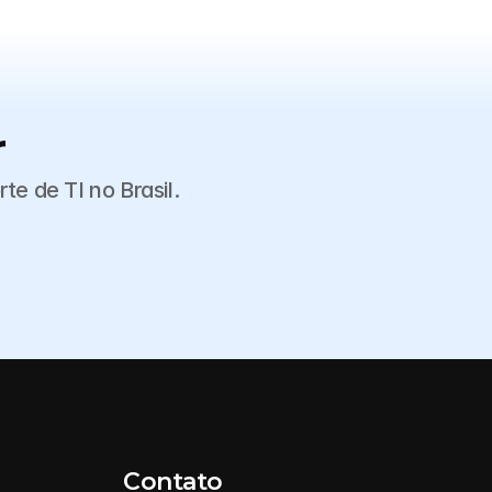
r
e de TI no Brasil.
Contato