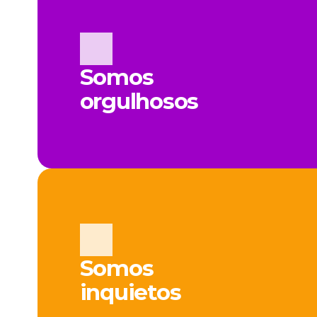
Somos
orgulhosos
Somos
inquietos