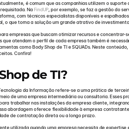
Atualmente, é comum que as companhias utilizem o suporte d
requisitada. Na 
FindUP
, por exemplo, se faz a gestão do serv
aforma, com técnicos especialistas disponíveis e espalhado
 o que torna a solução um grande atrativo de investimento
ara empresas que buscam otimizar recursos e concentrar-se
s que atendam o perfil de cada empresa também é necessár
mentas como Body Shop de TI e SQUADs. Neste conteúdo, v
ceitos. Confira!
Shop de TI?
ecnologia da Informação refere-se a uma prática de tercei
 meio de uma empresa intermediária ou consultoria. Esses pro
ra trabalhar nas instalações da empresa cliente, integrand
ssa abordagem oferece flexibilidade à empresa contratante
dade de contratação direta ou a longo prazo.
nte utilizada quando uma empresa necessita de expertise es