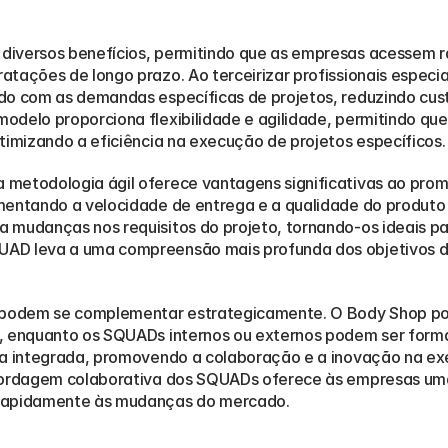
diversos benefícios, permitindo que as empresas acessem r
atações de longo prazo. Ao terceirizar profissionais especi
do com as demandas específicas de projetos, reduzindo cus
odelo proporciona flexibilidade e agilidade, permitindo q
timizando a eficiência na execução de projetos específicos.
metodologia ágil oferece vantagens significativas ao prom
mentando a velocidade de entrega e a qualidade do produto f
 mudanças nos requisitos do projeto, tornando-os ideais pa
AD leva a uma compreensão mais profunda dos objetivos do
, podem se complementar estrategicamente. O Body Shop po
, enquanto os SQUADs internos ou externos podem ser formad
ra integrada, promovendo a colaboração e a inovação na ex
abordagem colaborativa dos SQUADs oferece às empresas uma
 rapidamente às mudanças do mercado.