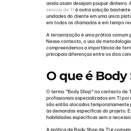
ainda assim desejam poupar dinheiro. 
service de TI
 é outra solução bastante 
unidades do cliente em uma única plat
em todos os chamados e em tempo real,
A terceirização é uma prática comum p
Nesse contexto, o uso de metodologia
compreendemos a importância de ferra
principais diferenças entre os dois con
O que é Body 
O termo "Body Shop" no contexto de T
profissionais especializados em TI por
são então alocados temporariamente pa
às demandas específicas do projeto. E
habilidades específicas sem a necessi
A prática de Body Shop de TI é comume