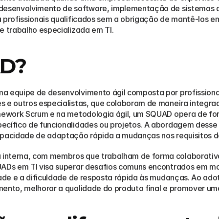
desenvolvimento de software, implementação de sistemas ou
 profissionais qualificados sem a obrigação de mantê-los em
e trabalho especializada em TI.
AD?
a equipe de desenvolvimento ágil composta por profissionais
s e outros especialistas, que colaboram de maneira integra
ramework Scrum e na metodologia ágil, um SQUAD opera de f
pecífico de funcionalidades ou projetos. A abordagem des
apacidade de adaptação rápida a mudanças nos requisitos d
interna, com membros que trabalham de forma colaborativa
UADs em TI visa superar desafios comuns encontrados em mo
dade e a dificuldade de resposta rápida às mudanças. Ao ado
mento, melhorar a qualidade do produto final e promover uma