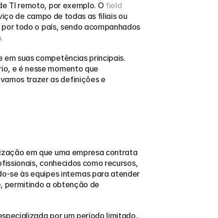
e TI remoto, por exemplo. O 
field 
iço de campo de todas as filiais ou 
s por todo o país, sendo acompanhados 
.
 em suas competências principais. 
io, e é nesse momento que 
amos trazer as definições e 
rização em que uma empresa contrata 
fissionais, conhecidos como recursos, 
o-se às equipes internas para atender 
, permitindo a obtenção de 
pecializada por um período limitado, 