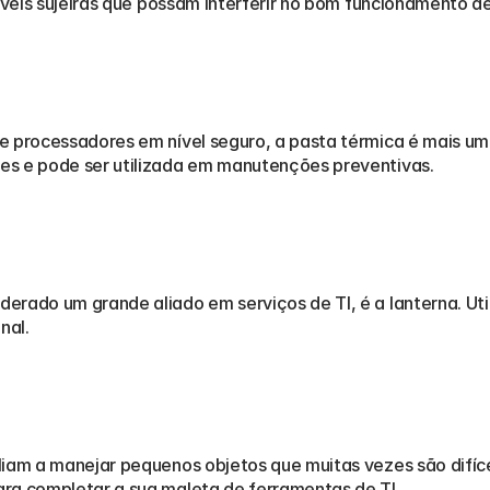
síveis sujeiras que possam interferir no bom funcionamento d
e processadores em nível seguro, a pasta térmica é mais um
es e pode ser utilizada em manutenções preventivas. 
rado um grande aliado em serviços de TI, é a lanterna. Utili
l.     
liam a manejar pequenos objetos que muitas vezes são difíc
ra completar a sua maleta de ferramentas de TI. 