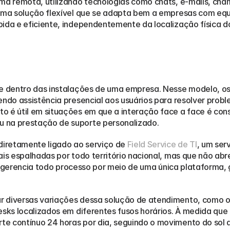
ma remota, utilizando tecnologias como chats, e-mails, cha
 uma solução flexível que se adapta bem a empresas com equ
ida e eficiente, independentemente da localização física do
e dentro das instalações de uma empresa. Nesse modelo, os 
endo assistência presencial aos usuários para resolver prob
o é útil em situações em que a interação face a face é con
 na prestação de suporte personalizado.
diretamente ligado ao serviço de 
Field Service de TI
, um ser
ais espalhadas por todo território nacional, mas que não ab
 e gerencia todo processo por meio de uma única plataforma,
r diversas variações dessa solução de atendimento, como 
esks localizados em diferentes fusos horários. À medida que 
e contínuo 24 horas por dia, seguindo o movimento do sol a