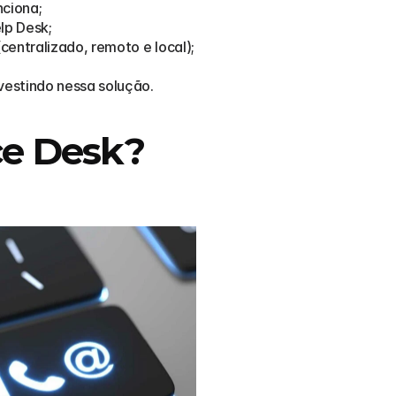
nciona;
lp Desk;
(centralizado, remoto e local);
vestindo nessa solução.
ce Desk?