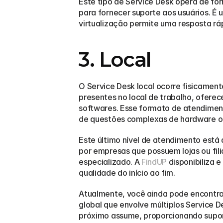
Este tipo de Service Desk opera de for
para fornecer suporte aos usuários. É
virtualização permite uma resposta ráp
3. Local
O Service Desk local ocorre fisicament
presentes no local de trabalho, oferec
softwares. Esse formato de atendiment
de questões complexas de hardware ou
Este último nível de atendimento está 
por empresas que possuem lojas ou fili
especializado. A 
FindUP
 disponibiliza
qualidade do início ao fim.
Atualmente, você ainda pode encontra
global que envolve múltiplos Service D
próximo assume, proporcionando suport