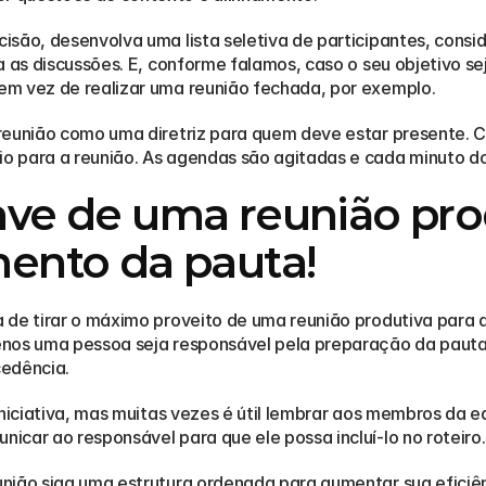
isão, desenvolva uma lista seletiva de participantes, cons
a as discussões. E, conforme falamos, caso o seu objetivo sej
em vez de realizar uma reunião fechada, por exemplo.
reunião como uma diretriz para quem deve estar presente. C
 para a reunião. As agendas são agitadas e cada minuto do 
ve de uma reunião prod
ento da pauta!
de tirar o máximo proveito de uma reunião produtiva para a 
os uma pessoa seja responsável pela preparação da pauta, ou 
cedência.
iniciativa, mas muitas vezes é útil lembrar aos membros da 
car ao responsável para que ele possa incluí-lo no roteiro.
nião siga uma estrutura ordenada para aumentar sua eficiên