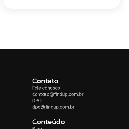
Contato
Fale conosco
contato@findup.com.br
DPO
dpo@findup.com.br
Conteúdo
Blog