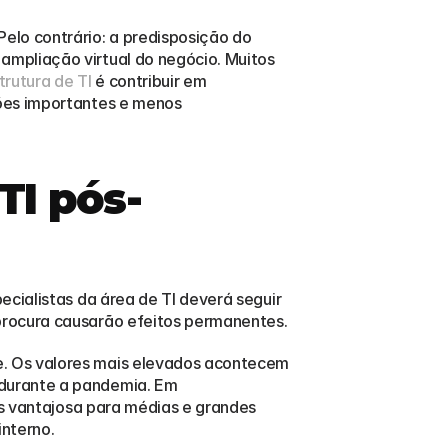
lo contrário: a predisposição do 
mpliação virtual do negócio. Muitos 
trutura de TI
 é contribuir em 
ões importantes e menos 
TI pós-
cialistas da área de TI deverá seguir 
procura causarão efeitos permanentes.
. Os valores mais elevados acontecem 
durante a pandemia. Em 
is vantajosa para médias e grandes 
nterno.