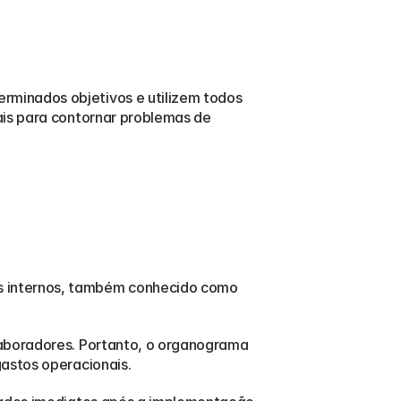
minados objetivos e utilizem todos 
ais para contornar problemas de 
O período de isolamento aumentou a procura por parte de empresas pela automação de processos internos, também conhecido como 
laboradores. Portanto, o organograma 
gastos operacionais.