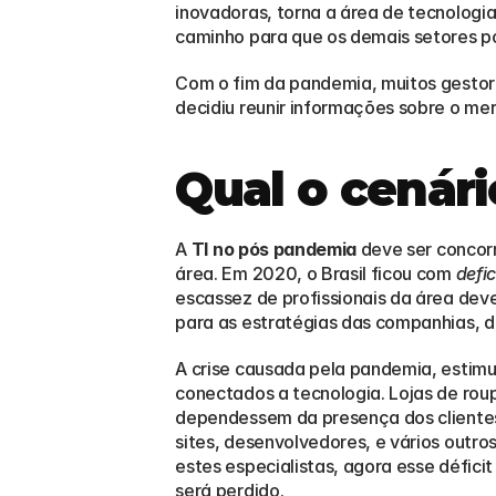
inovadoras, torna a área de tecnologia
caminho para que os demais setores p
Com o fim da pandemia, muitos gestor
decidiu reunir informações sobre o mer
Qual o cenár
A 
TI no pós pandemia
 deve ser concor
área. Em 2020, o Brasil ficou com 
defic
escassez de profissionais da área dev
para as estratégias das companhias, d
A crise causada pela pandemia, estimu
conectados a tecnologia. Lojas de rou
dependessem da presença dos clientes 
sites, desenvolvedores, e vários outros
estes especialistas, agora esse défici
será perdido.