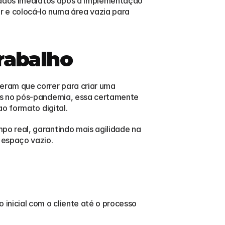
ltados imediatos após a implementação 
e colocá-lo numa área vazia para 
trabalho
eram que correr para criar uma 
is no pós-pandemia, essa certamente 
o formato digital.
o real, garantindo mais agilidade na 
 espaço vazio.
nicial com o cliente até o processo 