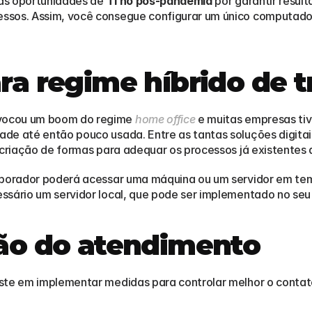
as oportunidades de 
TI no pós-pandemia
 por garantir resu
ssos. Assim, você consegue configurar um único computador 
ra regime híbrido de 
vocou um boom do regime 
home office
 e muitas empresas tiv
de até então pouco usada. Entre as tantas soluções digita
 criação de formas para adequar os processos já existentes a
aborador poderá acessar uma máquina ou um servidor em temp
ssário um servidor local, que pode ser implementado no seu
ção do atendimento
te em implementar medidas para controlar melhor o contato i