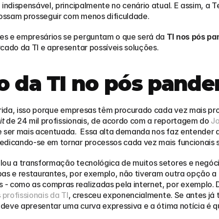
 indispensável, principalmente no cenário atual. E assim, a 
ossam prosseguir com menos dificuldade.
es e empresários se perguntam o que será da 
TI nos pós p
cado da TI e apresentar possíveis soluções.
io da TI no pós pand
rida, isso porque empresas têm procurado cada vez mais profi
it
 de 24 mil profissionais, de acordo com a reportagem do 
Jo
e ser mais acentuada.  Essa alta demanda nos faz entender 
edicando-se em tornar processos cada vez mais funcionais se
lou a transformação tecnológica de muitos setores e negóc
pas e restaurantes, por exemplo, não tiveram outra opção a 
- como as compras realizadas pela internet, por exemplo. D
 
profissionais da TI
, cresceu exponencialmente. Se antes já 
t deve apresentar uma curva expressiva e a ótima notícia é 