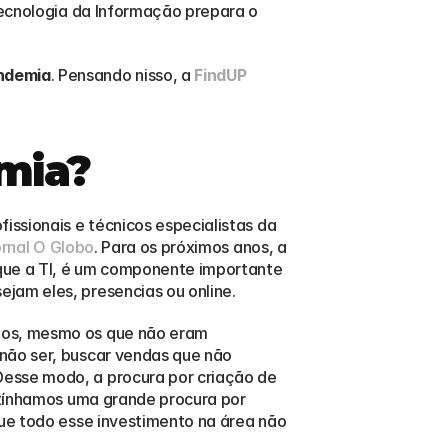
Tecnologia da Informação prepara o 
andemia
. Pensando nisso, a 
FindUP
emia?
ssionais e técnicos especialistas da 
rnal O Globo
. Para os próximos anos, a 
que a TI, é um componente importante 
jam eles, presencias ou online.
ios, mesmo os que não eram 
não ser, buscar vendas que não 
esse modo, a procura por criação de 
tínhamos uma grande procura por 
que todo esse investimento na área não 