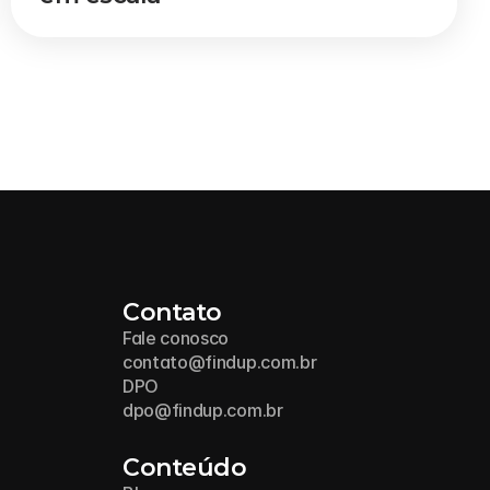
Contato
Fale conosco
contato@findup.com.br
DPO
dpo@findup.com.br
Conteúdo