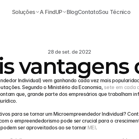
Soluções
A FindUP
Blog
Contato
Sou Técnico
28 de set. de 2022
ais vantagens 
dedor Individual) vem ganhando cada vez mais popularidade 
utações. Segundo o Ministério da Economia, 
sete em cada d
pontam que, grande parte dos empresários que trabalham inf
urídico.
rativos para se tornar um Microempreendedor Individual? Cont
com o empreendedorismo pode ser crucial para o cresciment
 podem ser aproveitados ao se tornar 
MEI
.