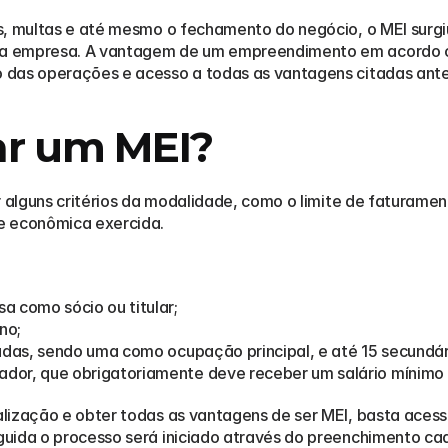
s, multas e até mesmo o fechamento do negócio, o MEI surgiu
a empresa. A vantagem de um empreendimento em acordo co
 das operações e acesso a todas as vantagens citadas ant
ar um MEI?
r alguns critérios da modalidade, como o limite de faturamen
e econômica exercida.
a como sócio ou titular;
no;
ladas, sendo uma como ocupação principal, e até 15 secundár
dor, que obrigatoriamente deve receber um salário mínimo 
lização e obter todas as vantagens de ser MEI, basta acessa
uida o processo será iniciado através do preenchimento cada