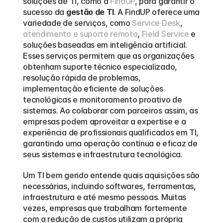
soluções de TI, como a 
FindUP
, para garantir o 
sucesso da 
gestão de TI
. A FindUP oferece uma 
variedade de serviços, como 
Service Desk
, 
atendimento e suporte remoto
, 
Field Service
 e 
soluções baseadas em inteligência artificial. 
Esses serviços permitem que as organizações 
obtenham suporte técnico especializado, 
resolução rápida de problemas, 
implementação eficiente de soluções 
tecnológicas e monitoramento proativo de 
sistemas. Ao colaborar com parceiros assim, as 
empresas podem aproveitar a expertise e a 
experiência de profissionais qualificados em TI, 
garantindo uma operação contínua e eficaz de 
seus sistemas e infraestrutura tecnológica.
Um TI bem gerido entende quais aquisições são 
necessárias, incluindo softwares, ferramentas, 
infraestrutura e até mesmo pessoas. Muitas 
vezes, empresas que trabalham fortemente 
com a redução de custos utilizam a própria 