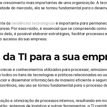
e crescimento mais importantes de uma organização. A tecn
idade do mercado, ela se tornou fundamental para o desenv
te às 
tendências tecnológicas
 é importante para permanece
presa. Por essa razão, é essencial que se compreenda como 
o dela, é possível elaborar estratégias, facilitar processos 
 o sucesso da sua empresa.
 da TI para a sua emp
écnicas e conhecimentos utilizados para processar, armazenar,
ba todos os itens de tecnologias e práticas relacionadas ao 
nciar e disseminar informações de maneira eficiente e segur
corrência, seu uso se tornou fundamental para o processo d
mação e otimização de processos internos, resultando em mai
tão, sistemas de logística e outras ferramentas, a TI contri