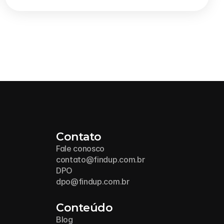
Contato
Fale conosco
contato@findup.com.br
DPO
dpo@findup.com.br
Conteúdo
Blog