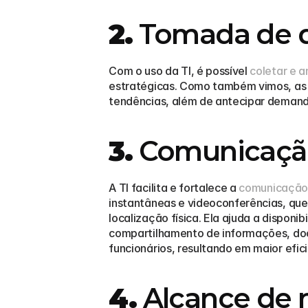
2.
 Tomada de 
Com o uso da TI, é possível 
coletar e 
estratégicas. Como também vimos, as 
tendências, além de antecipar deman
3.
 Comunicaçã
A TI facilita e fortalece a 
comunicação
instantâneas e videoconferências, qu
localização física. Ela ajuda a disponi
compartilhamento de informações, doc
funcionários, resultando em maior efi
4.
 Alcance de 